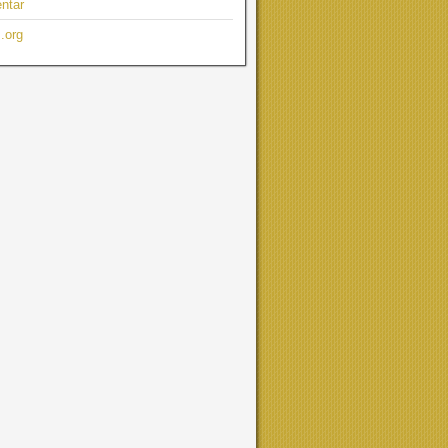
ntar
.org