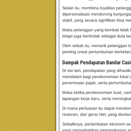
Selain itu, membina loyalitas pelang
dipersonalisasi mendorong kunjunga
stabil, yang secara signifikan bisa 
Maka pelanggan yang kembali tidak 
tetapi juga bertindak sebagai duta be
Oleh sebab itu, menarik pelanggan b
penting untuk pertumbuhan berkelanju
Dampak Pendapatan Bandar Casi
Di sisi lain, pendapatan yang dihasil
mendalam bagi perekonomian lokal d
penerimaan pajak, serta pertumbuhan 
Maka ketika perekonomian kuat, ca
lapangan kerja baru, serta meningkat
Di mana perluasan itu dapat mendor
restoran, dan gerai ritel, yang diun
Sebaliknya, perlambatan ekonomi se
yang menyebabkan pemangkasan serta