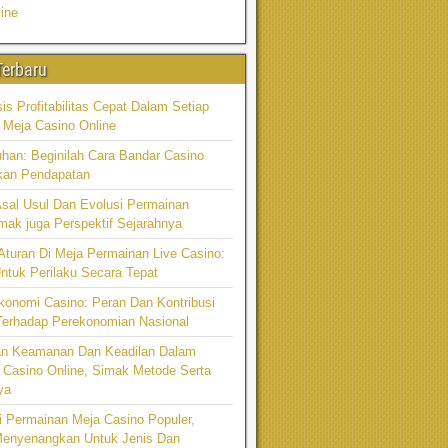
ine
Terbaru
is Profitabilitas Cepat Dalam Setiap
 Meja Casino Online
uhan: Beginilah Cara Bandar Casino
kan Pendapatan
Asal Usul Dan Evolusi Permainan
mak juga Perspektif Sejarahnya
Aturan Di Meja Permainan Live Casino:
tuk Perilaku Secara Tepat
onomi Casino: Peran Dan Kontribusi
Terhadap Perekonomian Nasional
n Keamanan Dan Keadilan Dalam
 Casino Online, Simak Metode Serta
ya
i Permainan Meja Casino Populer,
enyenangkan Untuk Jenis Dan