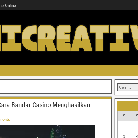
no Online
 Cara Bandar Casino Menghasilkan
S
ments
3