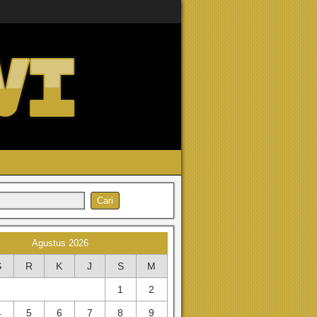
Agustus 2026
S
R
K
J
S
M
1
2
4
5
6
7
8
9