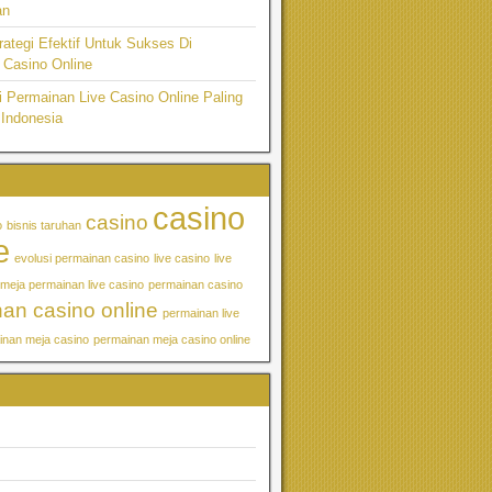
an
trategi Efektif Untuk Sukses Di
 Casino Online
i Permainan Live Casino Online Paling
 Indonesia
casino
casino
o
bisnis taruhan
e
evolusi permainan casino
live casino
live
meja permainan live casino
permainan casino
an casino online
permainan live
inan meja casino
permainan meja casino online